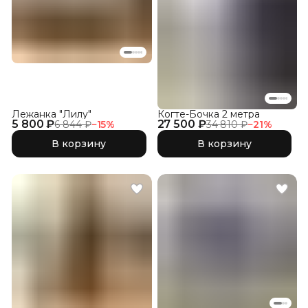
Лежанка "Лилу"
Когте-Бочка 2 метра
5 800 ₽
27 500 ₽
6 844 ₽
−
15
%
34 810 ₽
−
21
%
В корзину
В корзину