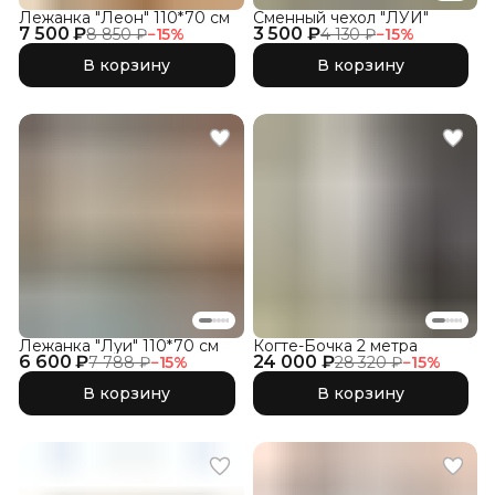
Лежанка "Леон" 110*70 см
Сменный чехол "ЛУИ"
7 500 ₽
3 500 ₽
8 850 ₽
−
15
%
4 130 ₽
−
15
%
В корзину
В корзину
Лежанка "Луи" 110*70 см
Когте-Бочка 2 метра
6 600 ₽
24 000 ₽
7 788 ₽
−
15
%
28 320 ₽
−
15
%
В корзину
В корзину