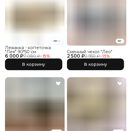
Лежанка - когтеточка
"Лея" 90*50 см
Сменный чехол "Лео"
6 000 ₽
2 500 ₽
7 080 ₽
−
15
%
2 950 ₽
−
15
%
В корзину
В корзину