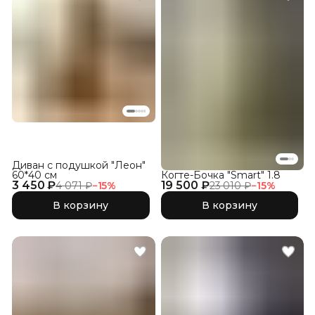
Диван с подушкой "Леон"
60*40 см
Когте-Бочка "Smart" 1.8
3 450 ₽
19 500 ₽
4 071 ₽
−
15
%
23 010 ₽
−
15
%
В корзину
В корзину