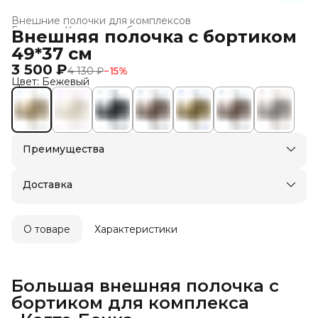
Внешние полочки для комплексов
Главная
›
Когтеточки-бочки для кошек
›
Внешняя полочка с бортиком
49*37 см
3 500 ₽
4 130 ₽
−
15
%
Цвет: Бежевый
Преимущества
Доставка в пункты выдачи или до двери
Оплата — картой, СБП или наличными
Доставка
О товаре
Характеристики
Большая внешняя полочка с
бортиком для комплекса