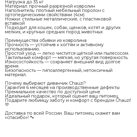
Нагрузка до 35 кг
Материал: прочный разрезной ковролин
Наполнитель: плотный мебельный поролон с
ортопедическими свойствами (4см)
Ножки: стильные металлические, с пластиковой
вставкой
Подходит для кошек, собак, щенков, котят и других
мелких, и крупных средних пород животных
Преимущества обивки из ковролина
Прочность — устойчив к когтям и активному
использованию.
Простой уход — легко чистится щёткой или пылесосом.
Тактильный комфорт — мягкая, но упругая поверхность.
Износостойкость — сохраняет внешний вид долгое
время.
Безопасность — гипоаллергенный, нетоксичный
материал.
Почему выбирают диванчик Chauzi?
Гарантия 6 месяцев на производственные дефекты
Премиальное качество по доступной цене
Идеальный подарок, который оценит ваш питомец
Подарите любимцу заботу и комфорт с брендом Chauzi!
💛
Доставка по всей России. Ваш питомец скажет вам
«спасибо»! 🐾