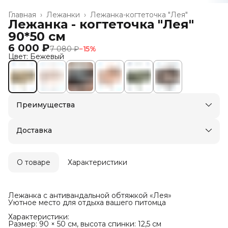
Главная
›
Лежанки
›
Лежанка-когтеточка "Лея"
Лежанка - когтеточка "Лея"
90*50 см
6 000 ₽
7 080 ₽
−
15
%
Цвет: Бежевый
Преимущества
Доставка в пункты выдачи или до двери
Оплата — картой, СБП или наличными
Доставка
О товаре
Характеристики
Лежанка с антивандальной обтяжкой «Лея»
Уютное место для отдыха вашего питомца
Характеристики:
Размер: 90 × 50 см, высота спинки: 12,5 см