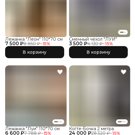
Лежанка "Леон" 110*70 см
Сменный чехол "ЛУИ"
7 500 ₽
3 500 ₽
8 850 ₽
−
15
%
4 130 ₽
−
15
%
В корзину
В корзину
Лежанка "Луи" 110*70 см
Когте-Бочка 2 метра
6 600 ₽
24 000 ₽
7 788 ₽
−
15
%
28 320 ₽
−
15
%