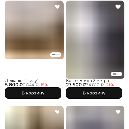
Лежанка "Лилу"
Когте-Бочка 2 метра
5 800 ₽
27 500 ₽
6 844 ₽
−
15
%
34 810 ₽
−
21
%
В корзину
В корзину