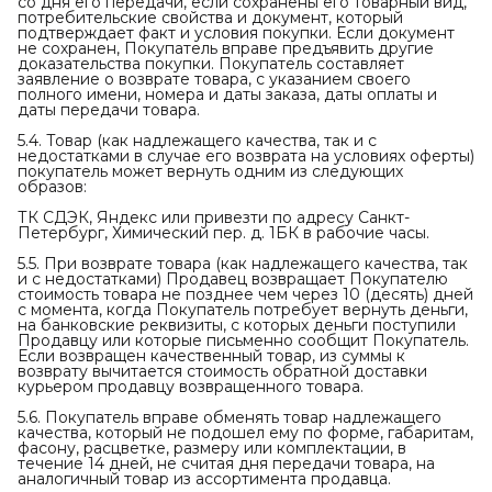
со дня его передачи, если сохранены его товарный вид,
потребительские свойства и документ, который
подтверждает факт и условия покупки. Если документ
не сохранен, Покупатель вправе предъявить другие
доказательства покупки. Покупатель составляет
заявление о возврате товара, с указанием своего
полного имени, номера и даты заказа, даты оплаты и
даты передачи товара.
5.4. Товар (как надлежащего качества, так и с
недостатками в случае его возврата на условиях оферты)
покупатель может вернуть одним из следующих
образов:
ТК СДЭК, Яндекс или привезти по адресу Санкт-
Петербург, Химический пер. д. 1БК в рабочие часы.
5.5. При возврате товара (как надлежащего качества, так
и с недостатками) Продавец возвращает Покупателю
стоимость товара не позднее чем через 10 (десять) дней
с момента, когда Покупатель потребует вернуть деньги,
на банковские реквизиты, с которых деньги поступили
Продавцу или которые письменно сообщит Покупатель.
Если возвращен качественный товар, из суммы к
возврату вычитается стоимость обратной доставки
курьером продавцу возвращенного товара.
5.6. Покупатель вправе обменять товар надлежащего
качества, который не подошел ему по форме, габаритам,
фасону, расцветке, размеру или комплектации, в
течение 14 дней, не считая дня передачи товара, на
аналогичный товар из ассортимента продавца.