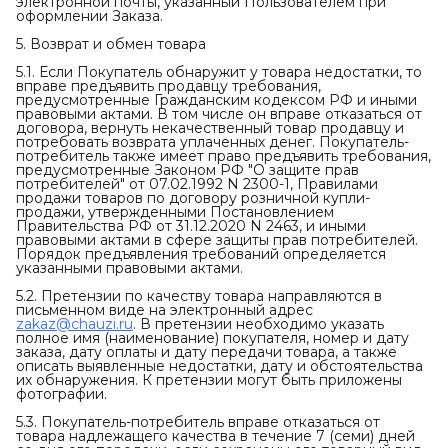
электронной почты, указанный Пользователем при
оформлении Заказа.
5. Возврат и обмен товара
5.1. Если Покупатель обнаружит у товара недостатки, то
вправе предъявить продавцу требования,
предусмотренные Гражданским кодексом РФ и иными
правовыми актами. В том числе он вправе отказаться от
договора, вернуть некачественный товар продавцу и
потребовать возврата уплаченных денег. Покупатель-
потребитель также имеет право предъявить требования,
предусмотренные Законом РФ "О защите прав
потребителей" от 07.02.1992 N 2300-1, Правилами
продажи товаров по договору розничной купли-
продажи, утвержденными Постановлением
Правительства РФ от 31.12.2020 N 2463, и иными
правовыми актами в сфере защиты прав потребителей.
Порядок предъявления требований определяется
указанными правовыми актами.
5.2. Претензии по качеству товара направляются в
письменном виде на электронный адрес
zakaz@chauzi.ru
. В претензии необходимо указать
полное имя (наименование) покупателя, номер и дату
заказа, дату оплаты и дату передачи товара, а также
описать выявленные недостатки, дату и обстоятельства
их обнаружения. К претензии могут быть приложены
фотографии.
5.3. Покупатель-потребитель вправе отказаться от
товара надлежащего качества в течение 7 (семи) дней