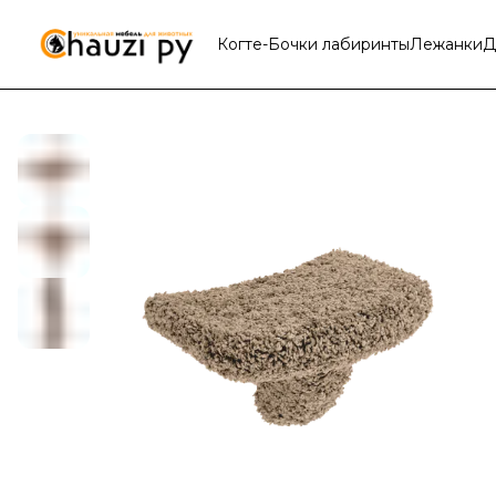
Когте-Бочки лабиринты
Лежанки
Д