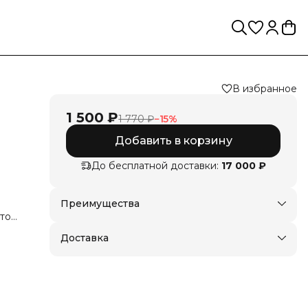
В избранное
1 500 ₽
1 770 ₽
−
15
%
Добавить в корзину
До бесплатной доставки:
17 000 ₽
Преимущества
Доставка в пункты выдачи или до двери
стом
щё
Оплата — картой, СБП или наличными
Доставка