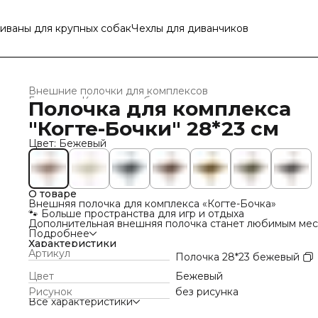
иваны для крупных собак
Чехлы для диванчиков
Внешние полочки для комплексов
Главная
›
Когтеточки-бочки для кошек
›
Полочка для комплекса
"Когте-Бочки" 28*23 см
Цвет: Бежевый
О товаре
Внешняя полочка для комплекса «Когте-Бочка»
🐾 Больше пространства для игр и отдыха
Дополнительная внешняя полочка станет любимым ме
отдыха вашего питомца и сделает игровой комплекс е
Подробнее
интереснее. Подходит для лазания, наблюдения и
Характеристики
комфортного отдыха на высоте.
Артикул
Полочка 28*23 бежевый
✅ Размер: 28 × 23 см
✅ Обивка из PREMIUM разрезного ковролина
Цвет
Бежевый
✅ Надёжное крепление на 2 болта М8
Рисунок
без рисунка
✅ Выдерживает нагрузку до 15 кг
Все характеристики
✅ Подходит для комплексов серии «Когте-Бочка»
Создайте для кошки новые маршруты для игр и