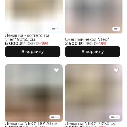
Лежанка - когтеточка
"Лея" 90*50 см
Сменный чехол "Лео"
6 000 ₽
2 500 ₽
7 080 ₽
−
15
%
2 950 ₽
−
15
%
В корзину
В корзину
Лежанка "ЛеО" 110*70 см
Лежанка "ЛеО" 70*50 см