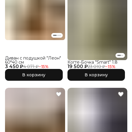
Диван с подушкой "Леон"
60*40 см
Когте-Бочка "Smart" 1.8
3 450 ₽
19 500 ₽
4 071 ₽
−
15
%
23 010 ₽
−
15
%
В корзину
В корзину