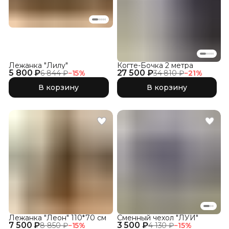
Лежанка "Лилу"
Когте-Бочка 2 метра
5 800 ₽
27 500 ₽
6 844 ₽
−
15
%
34 810 ₽
−
21
%
В корзину
В корзину
Лежанка "Леон" 110*70 см
Сменный чехол "ЛУИ"
7 500 ₽
3 500 ₽
8 850 ₽
−
15
%
4 130 ₽
−
15
%