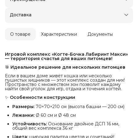
Доставка в пункты выдачи или до двери
Оплата — картой, СБП или наличными
Доставка
О товаре
Характеристики
Документы
Игровой комплекс «Когте-Бочка Лабиринт Макси» 
— территория счастья для ваших питомцев!
🎯
Идеальное решение для нескольких питомцев
Если в вашем доме живёт кошка или несколько
пушистых хищников — этот комплекс создан для них!
Пространство с множеством зон позволит каждому
найти свой уголок для игр, отдыха и точения когтей.
✨
Особенности конструкции
Размеры:
70×70×210 см (высота башни — 200 см)
Лежанки:
Ø 60 см и Ø 48 см
Устойчивость:
Основание двойное ДСП 16 мм,
общий вес комплекса 36 кг
Цвета:
широкая палитра цветов и сочетаний!