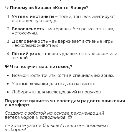
🐾
Почему выбирают «Когте-Бочку»?
Учтены инстинкты
– полки, тоннель имитируют
естественную среду.
Безопасность
– материалы без резкого запаха,
нетоксичны.
Долговечность
– выдерживает активные игры
нескольких животных.
Лёгкий уход
– шерсть удаляется пылесосом или
щёткой.
💝
Что получит ваш питомец?
Возможность точить когти в специальных зонах.
Уютные лежанки для отдыха на высоте.
Лабиринты для исследований и прыжков.
Подарите пушистым непоседам радость движения 
и комфорт!
Создано с заботой на основе рекомендаций 
ветеринаров и заводчиков.
😊
👉
Хотите узнать больше? Пишите – поможем с 
выбором!