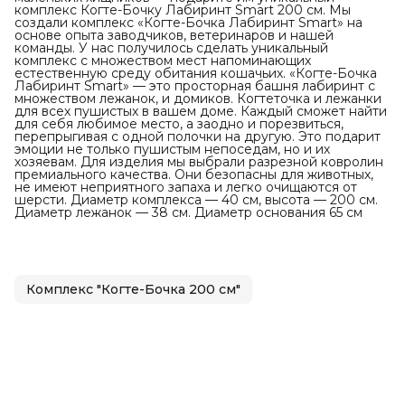
комплекс Когте-Бочку Лабиринт Smart 200 см. Мы
создали комплекс «Когте-Бочка Лабиринт Smart» на
основе опыта заводчиков, ветеринаров и нашей
команды. У нас получилось сделать уникальный
комплекс с множеством мест напоминающих
естественную среду обитания кошачьих. «Когте-Бочка
Лабиринт Smart» — это просторная башня лабиринт с
множеством лежанок, и домиков. Когтеточка и лежанки
для всех пушистых в вашем доме. Каждый сможет найти
для себя любимое место, а заодно и порезвиться,
перепрыгивая с одной полочки на другую. Это подарит
эмоции не только пушистым непоседам, но и их
хозяевам. Для изделия мы выбрали разрезной ковролин
премиального качества. Они безопасны для животных,
не имеют неприятного запаха и легко очищаются от
шерсти. Диаметр комплекса — 40 см, высота — 200 см.
Диаметр лежанок — 38 см. Диаметр основания 65 см
Комплекс "Когте-Бочка 200 см"