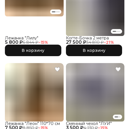
Лежанка "Лилу"
Когте-Бочка 2 метра
5 800 ₽
27 500 ₽
6 844 ₽
−
15
%
34 810 ₽
−
21
%
В корзину
В корзину
Лежанка "Леон" 110*70 см
Сменный чехол "ЛУИ"
7 500 ₽
3 500 ₽
8 850 ₽
−
15
%
4 130 ₽
−
15
%