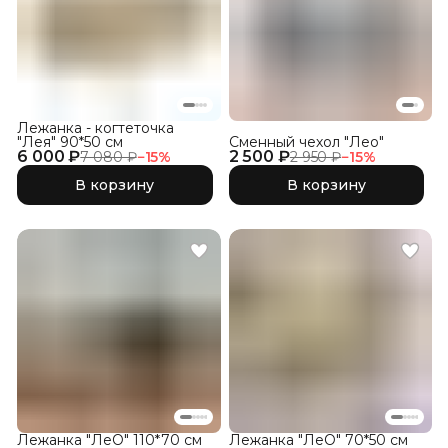
Лежанка - когтеточка
"Лея" 90*50 см
Сменный чехол "Лео"
6 000 ₽
2 500 ₽
7 080 ₽
−
15
%
2 950 ₽
−
15
%
В корзину
В корзину
Лежанка "ЛеО" 110*70 см
Лежанка "ЛеО" 70*50 см