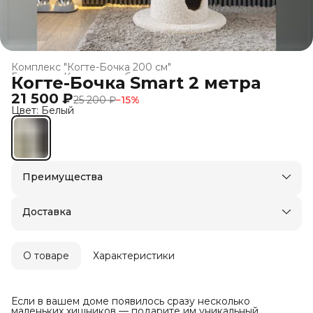
Комплекс "Когте-Бочка 200 см"
Главная
›
Когтеточки-бочки для кошек
›
Когте-Бочка Smart 2 метра
21 500 ₽
25 200 ₽
−
15
%
Цвет: Белый
Преимущества
Доставка в пункты выдачи или до двери
Оплата — картой, СБП или наличными
Доставка
О товаре
Характеристики
Если в вашем доме появилось сразу несколько
маленьких хищников — подарите им уникальный