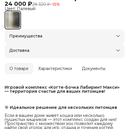
24 000 ₽
28 320 ₽
−
15
%
Цвет: Палевый
Преимущества
Доставка в пункты выдачи или до двери
Оплата — картой, СБП или наличными
Доставка
О товаре
Характеристики
Документы
Игровой комплекс «Когте-Бочка Лабиринт Макси» 
— территория счастья для ваших питомцев!
🎯
Идеальное решение для нескольких питомцев
Если в вашем доме живёт кошка или несколько
пушистых хищников — этот комплекс создан для них!
Пространство с множеством зон позволит каждому
найти свой уголок для игр, отдыха и точения когтей.