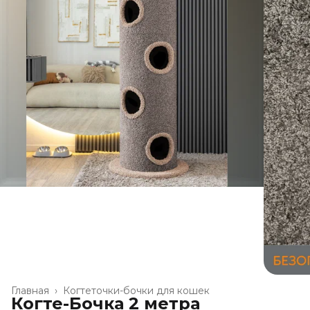
Главная
›
Когтеточки-бочки для кошек
Когте-Бочка 2 метра