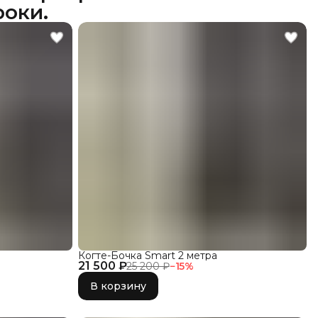
роки.
Когте-Бочка Smart 2 метра
21 500 ₽
25 200 ₽
−
15
%
В корзину