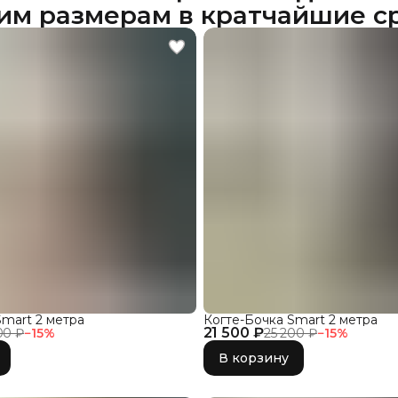
им размерам в кратчайшие с
Smart 2 метра
Когте-Бочка Smart 2 метра
21 500 ₽
00 ₽
−
15
%
25 200 ₽
−
15
%
В корзину