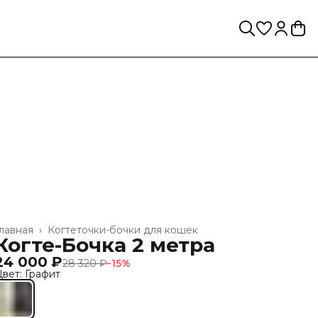
лавная
›
Когтеточки-бочки для кошек
Когте-Бочка 2 метра
24 000 ₽
28 320 ₽
−
15
%
вет: Графит