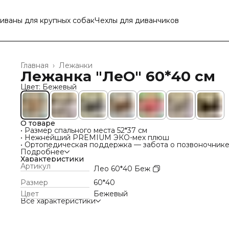
иваны для крупных собак
Чехлы для диванчиков
Главная
›
Лежанки
Лежанка "ЛеО" 60*40 см
Цвет: Бежевый
О товаре
• Размер спального места 52*37 см
• Нежнейший PREMIUM ЭКО-мех плюш
• Ортопедическая поддержка — забота о позвоночнике
суставах
Подробнее
• Мягкое спальное место поролон 3 см — комфортный о
Характеристики
• Высокий мягкий бортик 10 см — на него так удобно
Артикул
Лео 60*40 Беж
положить голову
• Износостойкие материалы — служит долго, не боится
Размер
60*40
когтей
Цвет
Бежевый
• Сменные чехлы (приобретаются дополнительно)- защи
Все характеристики
от влаги и грязи, чистота без лишних усилий
• Простой уход — легко поддерживать гигиену
• Высокие ножки 9 см — защита от сквозняков и перегр
на теплом полу