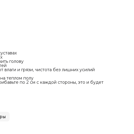
Обязательно измерьте питомца во время сна или отдыха
прибавьте по 2 см с каждой стороны, это и будет
идеальный размер диванчика
уставах
х
жить голову
тей
т влаги и грязи, чистота без лишних усилий
 на теплом полу
ибавьте по 2 см с каждой стороны, это и будет
ары