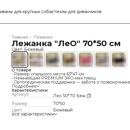
иваны для крупных собак
Чехлы для диванчиков
Главная
›
Лежанки
Лежанка "ЛеО" 70*50 см
Цвет: Бежевый
О товаре
• Размер спального места 63*47 см
• Нежнейший PREMIUM ЭКО-мех плюш
• Ортопедическая поддержка — забота о позвоночнике
суставах
Подробнее
• Мягкое спальное место поролон 3 см — комфортный о
Характеристики
• Высокий мягкий бортик 10 см — на него так удобно
Артикул
Лео 50*70 Беж
положить голову
• Износостойкие материалы — служит долго, не боится
Размер
70*50
когтей
Цвет
Бежевый
• Сменные чехлы (приобретаются дополнительно)- защи
Все характеристики
от влаги и грязи, чистота без лишних усилий
• Простой уход — легко поддерживать гигиену
• Высокие ножки 9 см — защита от сквозняков и перегр
на теплом полу