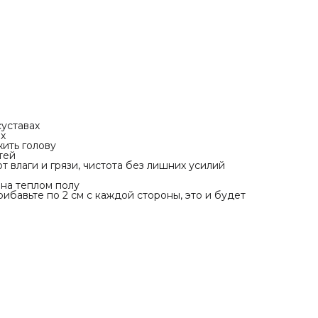
Обязательно измерьте питомца во время сна или отдыха
прибавьте по 2 см с каждой стороны, это и будет
идеальный размер диванчика
уставах
х
жить голову
тей
т влаги и грязи, чистота без лишних усилий
 на теплом полу
ибавьте по 2 см с каждой стороны, это и будет