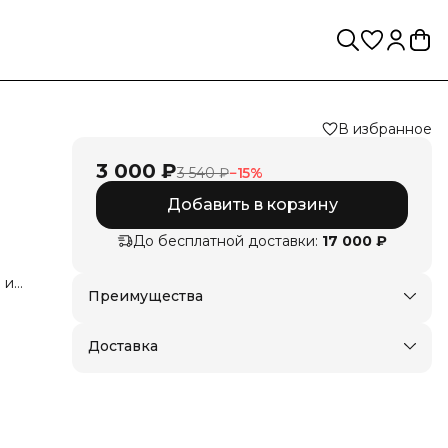
В избранное
3 000 ₽
3 540 ₽
−
15
%
Добавить в корзину
До бесплатной доставки:
17 000 ₽
 и
Преимущества
Доставка в пункты выдачи или до двери
тдых
Оплата — картой, СБП или наличными
Доставка
та
ева