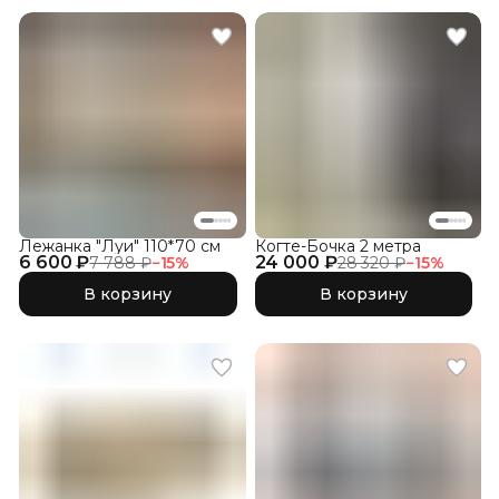
Лежанка "Луи" 110*70 см
Когте-Бочка 2 метра
6 600 ₽
24 000 ₽
7 788 ₽
−
15
%
28 320 ₽
−
15
%
В корзину
В корзину