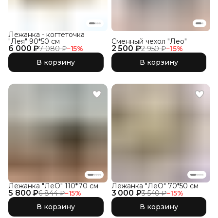
Лежанка - когтеточка
"Лея" 90*50 см
Сменный чехол "Лео"
6 000 ₽
2 500 ₽
7 080 ₽
−
15
%
2 950 ₽
−
15
%
В корзину
В корзину
Лежанка "ЛеО" 110*70 см
Лежанка "ЛеО" 70*50 см
5 800 ₽
3 000 ₽
6 844 ₽
−
15
%
3 540 ₽
−
15
%
В корзину
В корзину