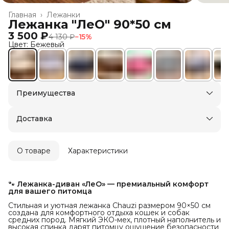
Главная
›
Лежанки
Лежанка "ЛеО" 90*50 см
3 500 ₽
4 130 ₽
−
15
%
Цвет: Бежевый
Преимущества
Доставка в пункты выдачи или до двери
Оплата — картой, СБП или наличными
Доставка
О товаре
Характеристики
🐾
Лежанка-диван «ЛеО» — премиальный комфорт 
для вашего питомца
Стильная и уютная лежанка Chauzi размером 90×50 см
создана для комфортного отдыха кошек и собак
средних пород. Мягкий ЭКО-мех, плотный наполнитель и
высокая спинка дарят питомцу ощущение безопасности