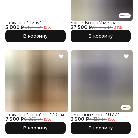
Лежанка "Лилу"
Когте-Бочка 2 метра
5 800 ₽
27 500 ₽
6 844 ₽
−
15
%
34 810 ₽
−
21
%
В корзину
В корзину
Лежанка "Леон" 110*70 см
Сменный чехол "ЛУИ"
7 500 ₽
3 500 ₽
8 850 ₽
−
15
%
4 130 ₽
−
15
%
В корзину
В корзину