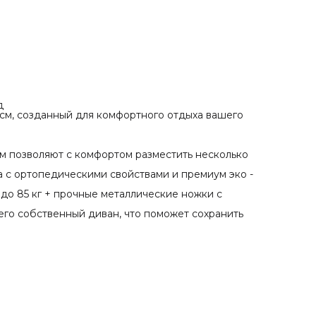
его собственный диван, что поможет сохранить вашу
мебель и обои в идеальном состоянии.
А также МНОГООБРАЗИЕ ЦВЕТОВ!
Почему выбирают «ЛеО»?
Гарантия 6 месяцев на производственные дефекты
Премиальное качество по доступной цене
Идеальный подарок, который оценит ваш питомец
Подарите любимцу заботу и комфорт с брендом Chauzi!
Доставка по всей России. Ваш питомец скажет вам
«спасибо»! 🐾
д
 см, созданный для комфортного отдыха вашего
см позволяют с комфортом разместить несколько
 с ортопедическими свойствами и премиум эко -
до 85 кг + прочные металлические ножки с
го собственный диван, что поможет сохранить