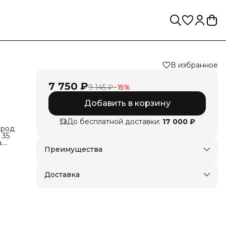
В избранное
7 750 ₽
9 145 ₽
−
15
%
Добавить в корзину
До бесплатной доставки:
17 000 ₽
ород
 35
.
Преимущества
Доставка в пункты выдачи или до двери
35
мцев
Оплата — картой, СБП или наличными
Доставка
лона
вес
ь —