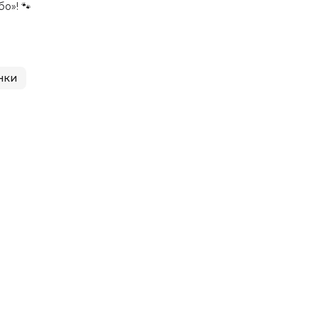
о»! 🐾
нки