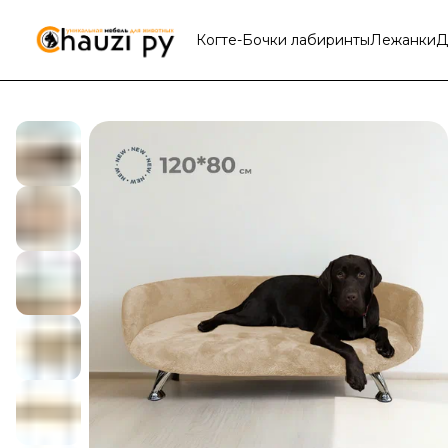
Когте-Бочки лабиринты
Лежанки
Д