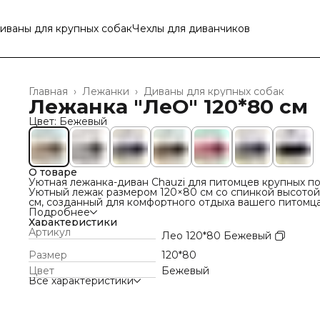
иваны для крупных собак
Чехлы для диванчиков
Главная
›
Лежанки
›
Диваны для крупных собак
Лежанка "ЛеО" 120*80 см
Цвет: Бежевый
О товаре
Уютная лежанка-диван Chauzi для питомцев крупных п
Уютный лежак размером 120×80 см со спинкой высотой
см, созданный для комфортного отдыха вашего питомца
Ключевые преимущества:
Подробнее
Исключительной размер: Габариты 120×80 см и высота 
Характеристики
см позволяют с комфортом разместить несколько пито
Артикул
Лео 120*80 Бежевый
или одного представителя крупной породы.
Невероятный комфорт: Мягкое наполнение - 6 см поро
Размер
120*80
с ортопедическими свойствами и премиум эко - мех
Цвет
Бежевый
создают уютное место для сна и отдыха.
Все характеристики
Прочность и надежность: Лежанка легко выдерживает 
до 85 кг + прочные металлические ножки с
антискользящими пластиковыми вставками
Защита вашей мебели: Любимое место питомца тепер