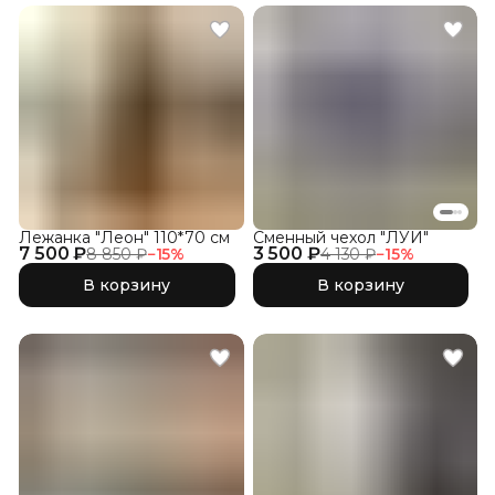
Лежанка "Леон" 110*70 см
Сменный чехол "ЛУИ"
7 500 ₽
3 500 ₽
8 850 ₽
−
15
%
4 130 ₽
−
15
%
В корзину
В корзину