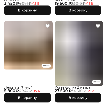
60*40 см
Когте-Бочка "Smart" 1.8
3 450 ₽
19 500 ₽
4 071 ₽
−
15
%
23 010 ₽
−
15
%
В корзину
В корзину
Лежанка "Лилу"
Когте-Бочка 2 метра
5 800 ₽
27 500 ₽
6 844 ₽
−
15
%
34 810 ₽
−
21
%
В корзину
В корзину