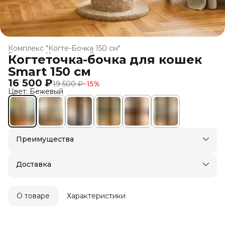
Комплекс "Когте-Бочка 150 см"
Главная
›
Когтеточки-бочки для кошек
›
Когтеточка-бочка для кошек
Smart 150 см
16 500 ₽
19 500 ₽
−
15
%
Цвет: Бежевый
Преимущества
Доставка в пункты выдачи или до двери
Оплата — картой, СБП или наличными
Доставка
О товаре
Характеристики