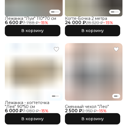
Лежанка "Луи" 110*70 см
Когте-Бочка 2 метра
6 600 ₽
24 000 ₽
7 788 ₽
−
15
%
28 320 ₽
−
15
%
В корзину
В корзину
Лежанка - когтеточка
"Лея" 90*50 см
Сменный чехол "Лео"
6 000 ₽
2 500 ₽
7 080 ₽
−
15
%
2 950 ₽
−
15
%
В корзину
В корзину