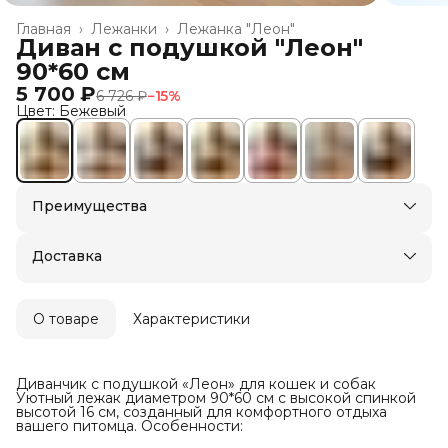
Главная
›
Лежанки
›
Лежанка "Леон"
Диван с подушкой "Леон"
90*60 см
5 700 ₽
6 726 ₽
−
15
%
Цвет: Бежевый
Преимущества
Доставка в пункты выдачи или до двери
Оплата — картой, СБП или наличными
Доставка
О товаре
Характеристики
Диванчик с подушкой «Леон» для кошек и собак
Уютный лежак диаметром 90*60 см с высокой спинкой
высотой 16 см, созданный для комфортного отдыха
вашего питомца. Особенности: