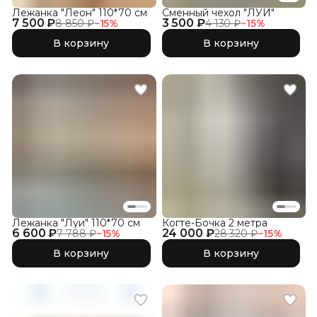
Лежанка "Леон" 110*70 см
Сменный чехол "ЛУИ"
7 500 ₽
3 500 ₽
8 850 ₽
−
15
%
4 130 ₽
−
15
%
В корзину
В корзину
Лежанка "Луи" 110*70 см
Когте-Бочка 2 метра
6 600 ₽
24 000 ₽
7 788 ₽
−
15
%
28 320 ₽
−
15
%
В корзину
В корзину