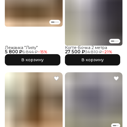
Лежанка "Лилу"
Когте-Бочка 2 метра
5 800 ₽
27 500 ₽
6 844 ₽
−
15
%
34 810 ₽
−
21
%
В корзину
В корзину