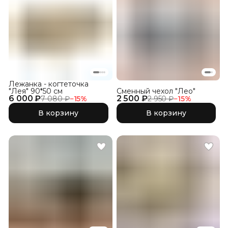
Лежанка - когтеточка
"Лея" 90*50 см
Сменный чехол "Лео"
6 000 ₽
2 500 ₽
7 080 ₽
−
15
%
2 950 ₽
−
15
%
В корзину
В корзину