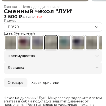
Главная
›
Чехлы для диванчиков
Сменный чехол "ЛУИ"
3 500 ₽
4 130 ₽
−
15
%
Размер
110*70
Цвет: Жемчужный
Преимущества
Доставка в пункты выдачи или до двери
Оплата — картой, СБП или наличными
Доставка
О товаре
Характеристики
Чехол на диванчик "Луи". Микровелюр задержит и затем
впитает в себя а подкладка защитит диванчик от
промокания. Резинка надежно удерживает чехол на