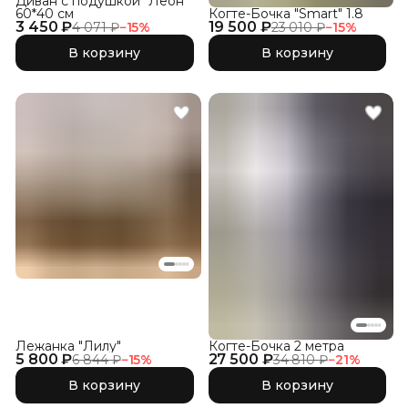
Диван с подушкой "Леон"
60*40 см
Когте-Бочка "Smart" 1.8
3 450 ₽
19 500 ₽
4 071 ₽
−
15
%
23 010 ₽
−
15
%
В корзину
В корзину
Лежанка "Лилу"
Когте-Бочка 2 метра
5 800 ₽
27 500 ₽
6 844 ₽
−
15
%
34 810 ₽
−
21
%
В корзину
В корзину