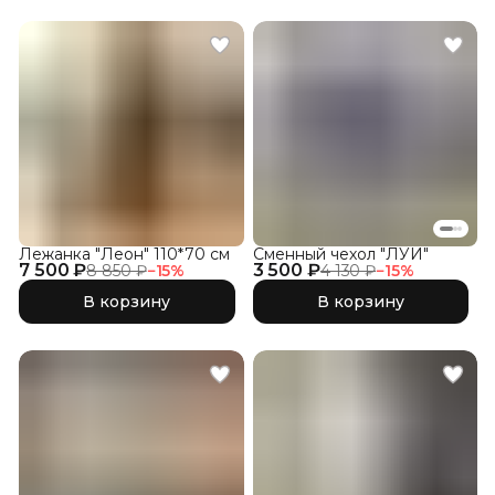
Лежанка "Леон" 110*70 см
Сменный чехол "ЛУИ"
7 500 ₽
3 500 ₽
8 850 ₽
−
15
%
4 130 ₽
−
15
%
В корзину
В корзину