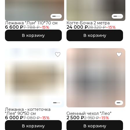
Лежанка "Луи" 110*70 см
Когте-Бочка 2 метра
6 600 ₽
24 000 ₽
7 788 ₽
−
15
%
28 320 ₽
−
15
%
В корзину
В корзину
Лежанка - когтеточка
"Лея" 90*50 см
Сменный чехол "Лео"
6 000 ₽
2 500 ₽
7 080 ₽
−
15
%
2 950 ₽
−
15
%
В корзину
В корзину