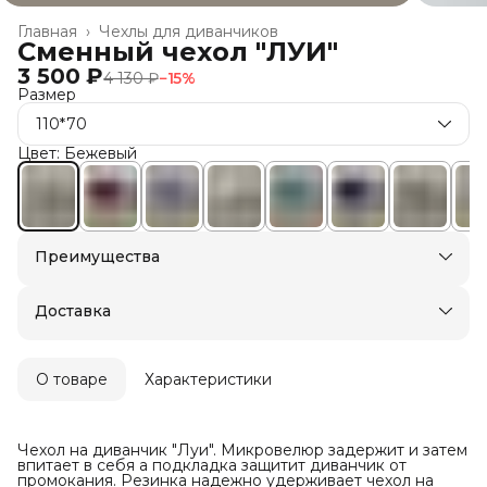
Главная
›
Чехлы для диванчиков
Сменный чехол "ЛУИ"
3 500 ₽
4 130 ₽
−
15
%
Размер
110*70
Цвет: Бежевый
Преимущества
Доставка в пункты выдачи или до двери
Оплата — картой, СБП или наличными
Доставка
О товаре
Характеристики
Чехол на диванчик "Луи". Микровелюр задержит и затем
впитает в себя а подкладка защитит диванчик от
промокания. Резинка надежно удерживает чехол на