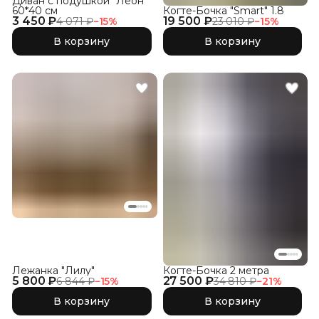
Диван с подушкой "Леон"
60*40 см
Когте-Бочка "Smart" 1.8
3 450 ₽
19 500 ₽
4 071 ₽
−
15
%
23 010 ₽
−
15
%
В корзину
В корзину
Лежанка "Лилу"
Когте-Бочка 2 метра
5 800 ₽
27 500 ₽
6 844 ₽
−
15
%
34 810 ₽
−
21
%
В корзину
В корзину