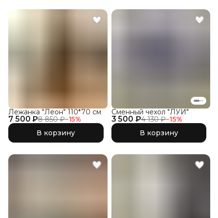
Лежанка "Леон" 110*70 см
Сменный чехол "ЛУИ"
7 500 ₽
3 500 ₽
8 850 ₽
−
15
%
4 130 ₽
−
15
%
В корзину
В корзину