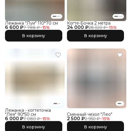
Лежанка "Луи" 110*70 см
Когте-Бочка 2 метра
6 600 ₽
24 000 ₽
7 788 ₽
−
15
%
28 320 ₽
−
15
%
В корзину
В корзину
Лежанка - когтеточка
"Лея" 90*50 см
Сменный чехол "Лео"
6 000 ₽
2 500 ₽
7 080 ₽
−
15
%
2 950 ₽
−
15
%
В корзину
В корзину