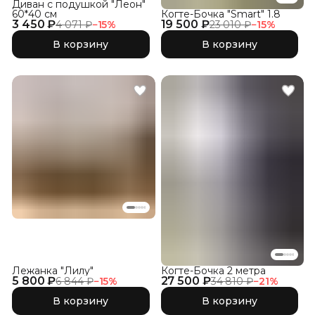
Диван с подушкой "Леон"
60*40 см
Когте-Бочка "Smart" 1.8
3 450 ₽
19 500 ₽
4 071 ₽
−
15
%
23 010 ₽
−
15
%
В корзину
В корзину
Лежанка "Лилу"
Когте-Бочка 2 метра
5 800 ₽
27 500 ₽
6 844 ₽
−
15
%
34 810 ₽
−
21
%
В корзину
В корзину