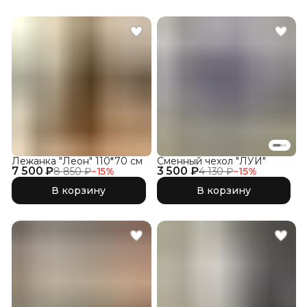
Лежанка "Леон" 110*70 см
Сменный чехол "ЛУИ"
7 500 ₽
3 500 ₽
8 850 ₽
−
15
%
4 130 ₽
−
15
%
В корзину
В корзину