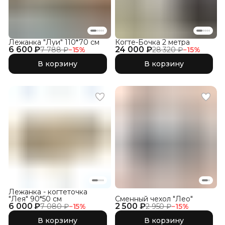
Лежанка "Луи" 110*70 см
Когте-Бочка 2 метра
6 600 ₽
24 000 ₽
7 788 ₽
−
15
%
28 320 ₽
−
15
%
В корзину
В корзину
Лежанка - когтеточка
"Лея" 90*50 см
Сменный чехол "Лео"
6 000 ₽
2 500 ₽
7 080 ₽
−
15
%
2 950 ₽
−
15
%
В корзину
В корзину