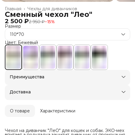
Главная
›
Чехлы для диванчиков
Сменный чехол "Лео"
2 500 ₽
2 950 ₽
−
15
%
Размер
110*70
Цвет: Бежевый
Преимущества
Доставка в пункты выдачи или до двери
Оплата — картой, СБП или наличными
Доставка
О товаре
Характеристики
Чехол на диванчик "ЛеО" для кошек и собак. ЭКО-мех
впитает а подкладка защитит диванчик от промокания.