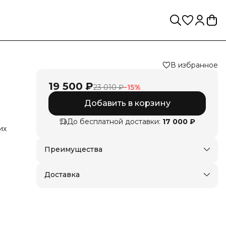
В избранное
19 500 ₽
23 010 ₽
−
15
%
Добавить в корзину
До бесплатной доставки:
17 000 ₽
их
Преимущества
Доставка в пункты выдачи или до двери
м
Оплата — картой, СБП или наличными
Доставка
рная
.
но и
 Это
х