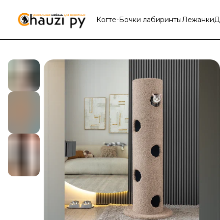
Когте-Бочки лабиринты
Лежанки
Д