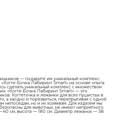
премиального качества. Они безопасны для животных, 
имеют неприятного запаха и легко очищаются от шерст
Диаметр комплекса — 40 см, высота — 180 см. Диаметр
лежанок — 38 см. Диаметр основания 65 см
 хищников — подарите им уникальный комплекс
 «Когте-Бочка Лабиринт Smart» на основе опыта
ось сделать уникальный комплекс с множеством
х. «Когте-Бочка Лабиринт Smart» — это
ков. Когтеточка и лежанки для всех пушистых в
, а заодно и порезвиться, перепрыгивая с одной
м непоседам, но и их хозяевам. Для изделия мы
 безопасны для животных, не имеют неприятного
— 40 см, высота — 180 см. Диаметр лежанок — 38