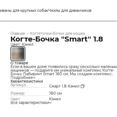
иваны для крупных собак
Чехлы для диванчиков
Главная
›
Когтеточки-бочки для кошек
Когте-Бочка "Smart" 1.8
Цвет: Кэмел
О товаре
Если в вашем доме появилось сразу несколько маленьк
хищников — подарите им уникальный комплекс Когте-
Бочку Лабиринт Smart 180 см. Мы создали комплекс
«Когте-Бочка Лабиринт Smart» на основе опыта
Подробнее
заводчиков, ветеринаров и нашей команды. У нас
Характеристики
получилось сделать уникальный комплекс с множество
Артикул
Смарт 1.8 Кэмел
мест напоминающих естественную среду обитания
кошачьих. «Когте-Бочка Лабиринт Smart» — это просто
Размер
180 см
башня лабиринт с множеством лежанок, и домиков.
Цвет
Кэмел
Когтеточка и лежанки для всех пушистых в вашем доме
Все характеристики
Каждый сможет найти для себя любимое место, а заод
порезвиться, перепрыгивая с одной полочки на другую.
подарит эмоции не только пушистым непоседам, но и и
хозяевам. Для изделия мы выбрали разрезной ковролин